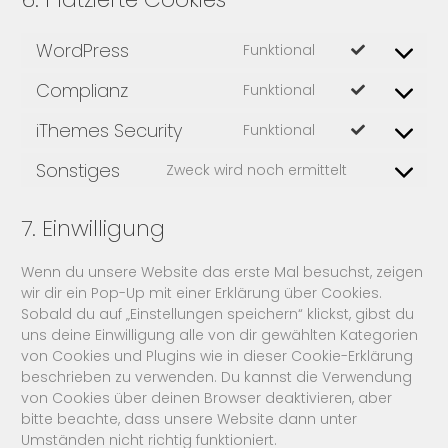
WordPress
Funktional
Consent
to
Complianz
Funktional
Consent
service
to
wordpress
iThemes Security
Funktional
Consent
service
to
complianz
Sonstiges
Zweck wird noch ermittelt
Consent
service
to
ithemes-
service
7. Einwilligung
security
sonstiges
Wenn du unsere Website das erste Mal besuchst, zeigen
wir dir ein Pop-Up mit einer Erklärung über Cookies.
Sobald du auf „Einstellungen speichern“ klickst, gibst du
uns deine Einwilligung alle von dir gewählten Kategorien
von Cookies und Plugins wie in dieser Cookie-Erklärung
beschrieben zu verwenden. Du kannst die Verwendung
von Cookies über deinen Browser deaktivieren, aber
bitte beachte, dass unsere Website dann unter
Umständen nicht richtig funktioniert.